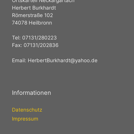
Ortskartell Neckargartach
u
n
Herbert Burkhardt
g
Römerstraße 102
-
74078 Heilbronn
N
a
Tel: 07131/280223
v
Fax: 07131/202836
i
g
Email: HerbertBurkhardt@yahoo.de
a
t
i
o
Informationen
n
Datenschutz
Impressum