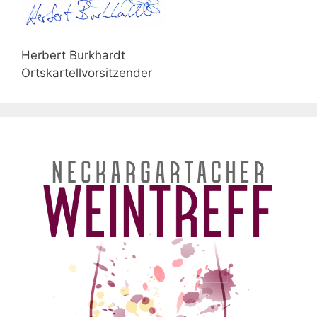
Herbert Burkhardt
Ortskartellvorsitzender