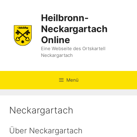
Zum
Inhalt
Heilbronn-
springen
Neckargartach
Online
Eine Webseite des Ortskartell
Neckargartach
Menü
Neckargartach
Über Neckargartach