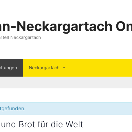
nn-Neckargartach On
rtell Neckargartach
altungen
Neckargartach
ttgefunden.
und Brot für die Welt