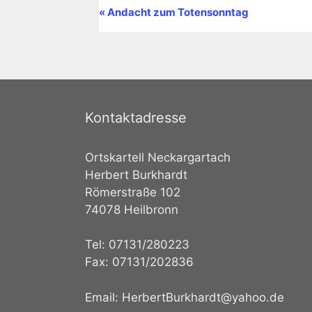
V
«
Andacht zum Totensonntag
e
r
a
n
s
t
Kontaktadresse
a
l
Ortskartell Neckargartach
t
Herbert Burkhardt
u
Römerstraße 102
n
74078 Heilbronn
g
-
Tel: 07131/280223
N
a
Fax: 07131/202836
v
i
Email: HerbertBurkhardt@yahoo.de