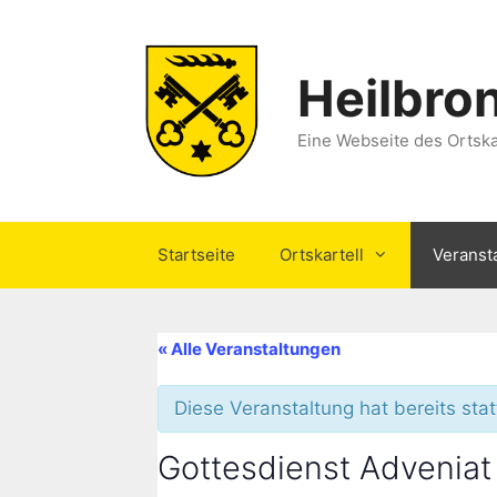
Zum
Inhalt
springen
Heilbro
Eine Webseite des Ortska
Startseite
Ortskartell
Veranst
« Alle Veranstaltungen
Diese Veranstaltung hat bereits sta
Gottesdienst Adveniat 