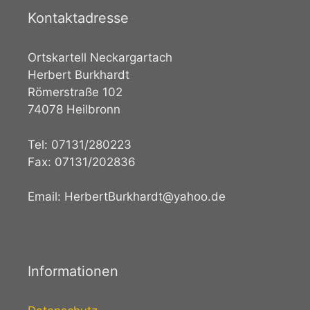
t
Kontaktadresse
a
l
t
Ortskartell Neckargartach
u
Herbert Burkhardt
n
Römerstraße 102
g
74078 Heilbronn
-
N
Tel: 07131/280223
a
Fax: 07131/202836
v
i
Email: HerbertBurkhardt@yahoo.de
g
a
t
i
Informationen
o
n