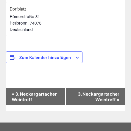
Dorfplatz
Römerstraße 31
Heilbronn
,
74078
Deutschland
Zum Kalender hinzufügen
V
«
3. Neckargartacher
3. Neckargartacher
e
Weintreff
Weintreff
»
r
a
n
s